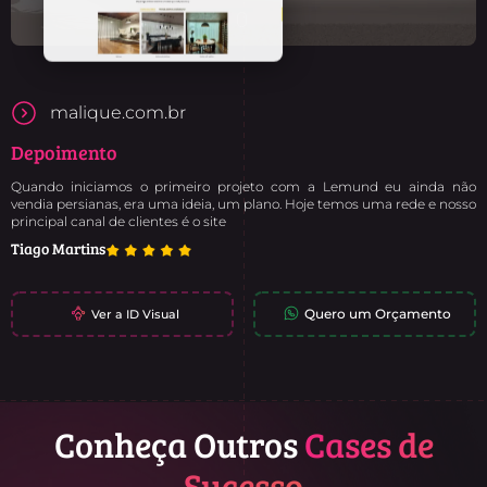
malique.com.br
Depoimento
Quando iniciamos o primeiro projeto com a Lemund eu ainda não
vendia persianas, era uma ideia, um plano. Hoje temos uma rede e nosso
principal canal de clientes é o site
Tiago Martins
Quero um Orçamento
Ver a ID Visual
Conheça Outros
Cases de
Sucesso